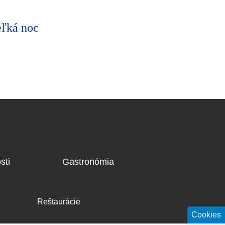
ľká noc
Ľudové
období
sti
Gastronómia
Reštaurácie
Cookies