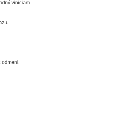
odný viniciam.
azu.
s odmení.