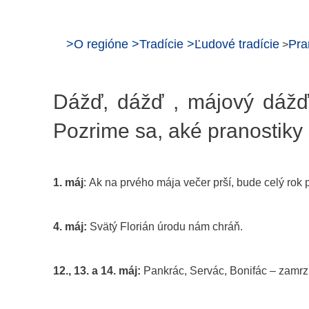
>
O regióne
>
Tradície
>
Ľudové tradície
Pra
>
Dážď, dážď , májový dážď,
Pozrime sa, aké pranostiky
1. máj
: Ak na prvého mája večer prší, bude celý rok 
4. máj:
Svätý Florián úrodu nám chráň.
12., 13. a 14. máj:
Pankrác, Servác, Bonifác – zamrzn