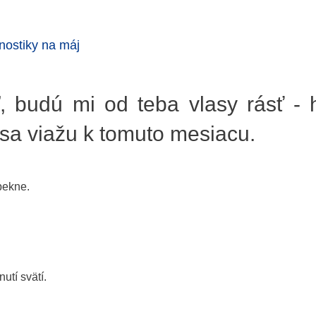
nostiky na máj
 budú mi od teba vlasy rásť - ho
 sa viažu k tomuto mesiacu.
pekne.
utí svätí.