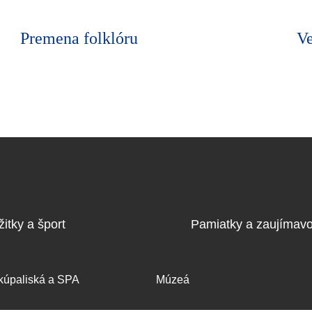
e
Premena folklóru
Ve
itky a šport
Pamiatky a zaujímavo
kúpaliská a SPA
Múzeá