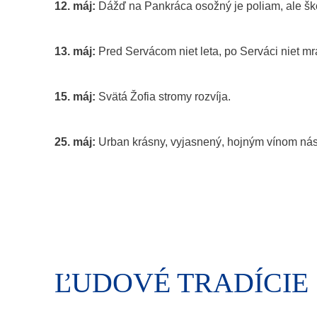
12. máj:
Dážď na Pankráca osožný je poliam, ale šk
13. máj:
Pred Servácom niet leta, po Serváci niet mr
15. máj:
Svätá Žofia stromy rozvíja.
25. máj:
Urban krásny, vyjasnený, hojným vínom ná
ĽUDOVÉ TRADÍCIE