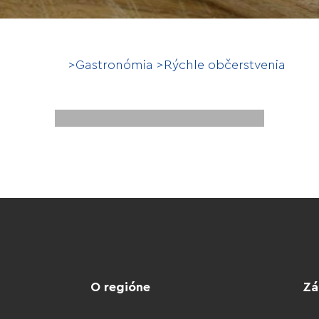
>
Gastronómia
>
Rýchle občerstvenia
KARMA Garden -
Bistro Bar
O regióne
Zá