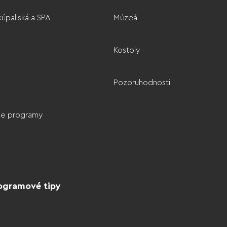
úpaliská a SPA
Múzeá
Kostoly
Pozoruhodnosti
vne programy
ogramové tipy