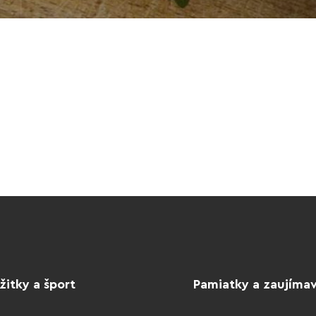
žitky a šport
Pamiatky a zaujímav