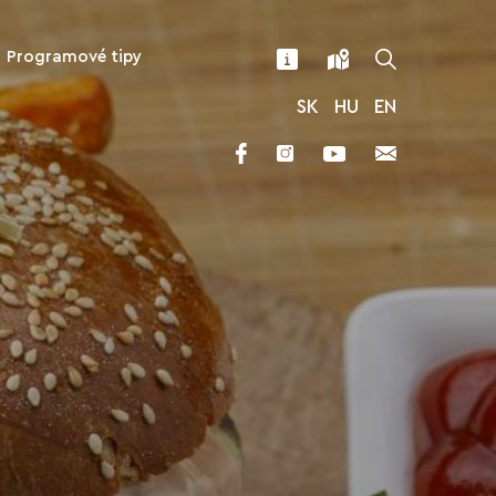
Programové tipy
SK
HU
EN
ionálna
iarne a Puby
mpingy
 fanúšikov
stronómia
rtu
ultatívne
ogramy