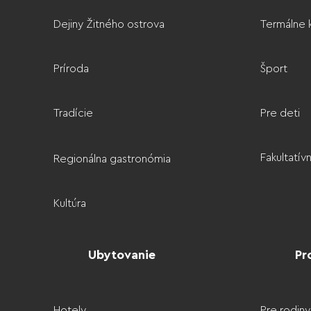
Dejiny Žitného ostrova
Termálne k
Príroda
Šport
Tradície
Pre deti
Fakultatí
Regionálna gastronómia
Kultúra
Ubytovanie
Pr
Hotely
Pre rodiny