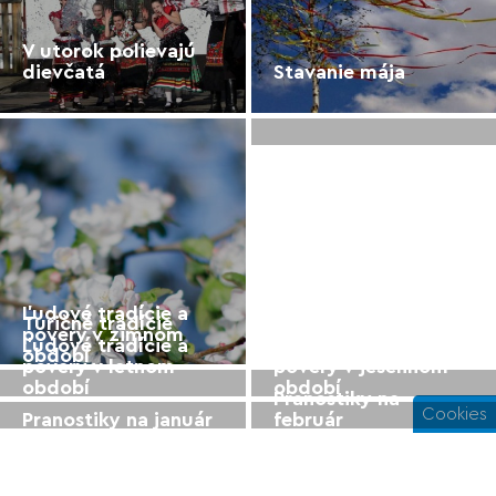
V utorok polievajú
dievčatá
Stavanie mája
Ľudové tradície a
Ľudové tradície a
Turičné tradície
Svätenie pšenice
povery v zimnom
povery v jarnom
Ľudové tradície a
Ľudové tradície a
období
období
povery v letnom
povery v jesennom
období
období
Pranostiky na
Cookies
Pranostiky na január
február
Pranostiky na marec
Pranostiky na máj
Pranostiky na jún
Pranostiky na júl
Septembrové