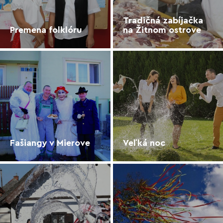
Tradičná zabíjačka
Premena folklóru
na Žitnom ostrove
Fašiangy v Mierove
Veľká noc