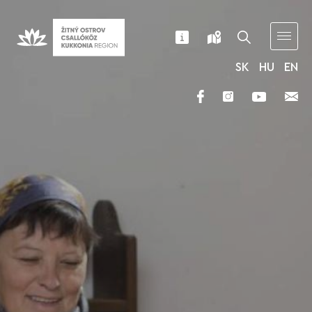
SK
HU
EN