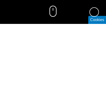
Cookies
ŽITNÝ OSTROV – KUKKONIA
Vítame vás na Žitnom ostrove. Najväčšom riečnom
ostrove v Európe. Ešte v historických časoch vzniklo
množstvo ľudových povestí o tom, že tento ostrov kedysi
obývali zázračné bytosti a víly preto ho volajú Záhradou