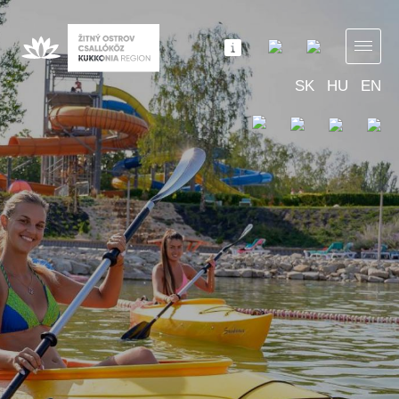
SK
HU
EN