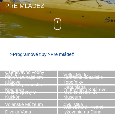
PRE MLÁDEŽ
>
Programové tipy
>
Pre mládež
Infocentrum na
Vodnom diele v
Gabčíkove
DAC 1904
Thermalpark Dunajská
Thermal Corvinus
Cséfalvayho vodný
Streda
Veľký Meder
mlyn v Dunajskom
Termálne kúpalisko
Klátove
Topoľníky
História pevnosti v
Danubiana
Komárne
Lodný mlyn Kolárovo
Vodné športy v
Meulensteen Art
Kukkónii
Museum
Vojenské Múzeum
Cyklistika
Wakeboard - vodné
Divoká Voda
lyžovanie na Dunaji