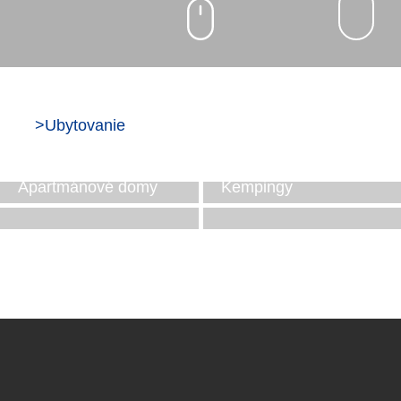
>
Ubytovanie
Hotely
Penzióny
Apartmánové domy
Kempingy