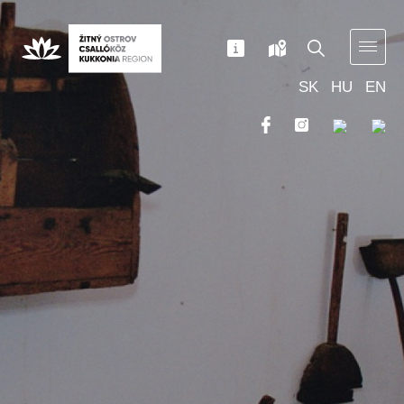
SK
HU
EN