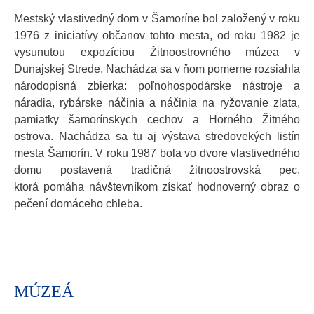
Mestský vlastivedný dom v Šamoríne bol založený v roku
1976 z iniciatívy občanov tohto mesta, od roku 1982 je
vysunutou expozíciou Žitnoostrovného múzea v
Dunajskej Strede. Nachádza sa v ňom pomerne rozsiahla
národopisná zbierka: poľnohospodárske nástroje a
náradia, rybárske náčinia a náčinia na ryžovanie zlata,
pamiatky šamorínskych cechov a Horného Žitného
ostrova. Nachádza sa tu aj výstava stredovekých listín
mesta Šamorín. V roku 1987 bola vo dvore vlastivedného
domu postavená tradičná žitnoostrovská pec,
ktorá pomáha návštevníkom získať hodnoverný obraz o
pečení domáceho chleba.
MÚZEÁ