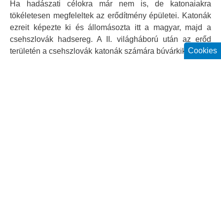
Ha hadászati célokra már nem is, de katonaiakra
tökéletesen megfeleltek az erődítmény épületei. Katonák
ezreit képezte ki és állomásozta itt a magyar, majd a
csehszlovák hadsereg. A II. világháború után az erőd
Cookies
területén a csehszlovák katonák számára búvárkiképző is
létesült, melynek medencéjét parancsnoki engedéllyel a
komáromiak is használhattak. Itt edzettek például a város
vízipólósai. A 68-as események után beköltöztek ide a
szovjet elvtársak is, a városiakat pedig természetesen
kizárták az erődből. Egyes beszámolók állítják, hogy a
kiképző medencéjét zöldségsavanyításra használták. A
szovjetek egészen 1999-ig Csehszlovákia legnagyobb
fegyverraktárát működtették az erőd falai között. Ezért a
bázist olyannyira titokban kellett tartani, hogy az erődöt a
térképeken sem jelölhették. Az épületek alatt húzódó
kazamatákat pedig előbb gondosan feltöltötték szeméttel,
majd az egyes helyiségeket befalazták. Számosat
közülük máig sem sikerült kitakarítani.
A rendszerváltás után egészen az ezredfordulóig a