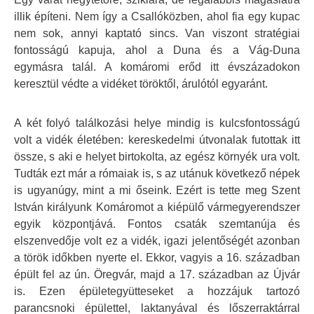
illik építeni. Nem így a Csallóközben, ahol fia egy kupac
nem sok, annyi kaptató sincs. Van viszont stratégiai
fontosságú kapuja, ahol a Duna és a Vág-Duna
egymásra talál. A komáromi erőd itt évszázadokon
keresztül védte a vidéket töröktől, árulótól egyaránt.
A két folyó találkozási helye mindig is kulcsfontosságú
volt a vidék életében: kereskedelmi útvonalak futottak itt
össze, s aki e helyet birtokolta, az egész környék ura volt.
Tudták ezt már a rómaiak is, s az utánuk következő népek
is ugyanúgy, mint a mi őseink. Ezért is tette meg Szent
István királyunk Komáromot a kiépülő vármegyerendszer
egyik központjává. Fontos csaták szemtanúja és
elszenvedője volt ez a vidék, igazi jelentőségét azonban
a török időkben nyerte el. Ekkor, vagyis a 16. században
épült fel az ún. Öregvár, majd a 17. században az Újvár
is. Ezen épületegyütteseket a hozzájuk tartozó
parancsnoki épülettel, laktanyával és lőszerraktárral