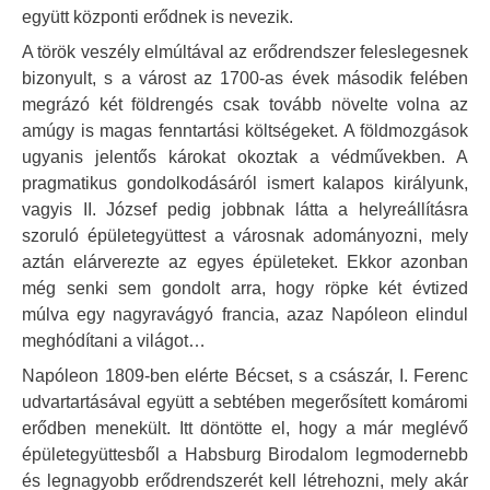
együtt központi erődnek is nevezik.
A török veszély elmúltával az erődrendszer feleslegesnek
bizonyult, s a várost az 1700-as évek második felében
megrázó két földrengés csak tovább növelte volna az
amúgy is magas fenntartási költségeket. A földmozgások
ugyanis jelentős károkat okoztak a védművekben. A
pragmatikus gondolkodásáról ismert kalapos királyunk,
vagyis II. József pedig jobbnak látta a helyreállításra
szoruló épületegyüttest a városnak adományozni, mely
aztán elárverezte az egyes épületeket. Ekkor azonban
még senki sem gondolt arra, hogy röpke két évtized
múlva egy nagyravágyó francia, azaz Napóleon elindul
meghódítani a világot…
Napóleon 1809-ben elérte Bécset, s a császár, I. Ferenc
udvartartásával együtt a sebtében megerősített komáromi
erődben menekült. Itt döntötte el, hogy a már meglévő
épületegyüttesből a Habsburg Birodalom legmodernebb
és legnagyobb erődrendszerét kell létrehozni, mely akár