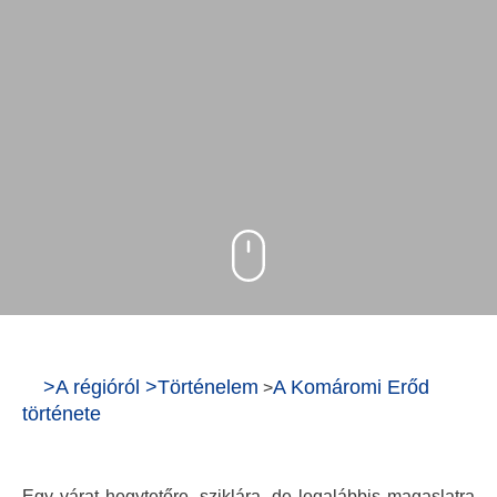
>
A régióról
>
Történelem
A Komáromi Erőd
>
története
Egy várat hegytetőre, sziklára, de legalábbis magaslatra