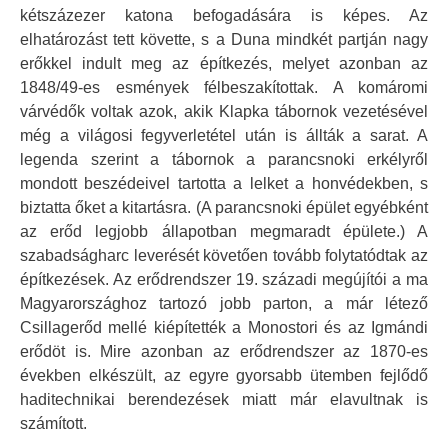
kétszázezer katona befogadására is képes. Az
elhatározást tett követte, s a Duna mindkét partján nagy
erőkkel indult meg az építkezés, melyet azonban az
1848/49-es esmények félbeszakítottak. A komáromi
várvédők voltak azok, akik Klapka tábornok vezetésével
még a világosi fegyverletétel után is állták a sarat. A
legenda szerint a tábornok a parancsnoki erkélyről
mondott beszédeivel tartotta a lelket a honvédekben, s
biztatta őket a kitartásra. (A parancsnoki épület egyébként
az erőd legjobb állapotban megmaradt épülete.) A
szabadságharc leverését követően tovább folytatódtak az
építkezések. Az erődrendszer 19. századi megújítói a ma
Magyarországhoz tartozó jobb parton, a már létező
Csillagerőd mellé kiépítették a Monostori és az Igmándi
erődöt is. Mire azonban az erődrendszer az 1870-es
években elkészült, az egyre gyorsabb ütemben fejlődő
haditechnikai berendezések miatt már elavultnak is
számított.