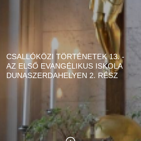
CSALLÓKÖZI TÖRTÉNETEK 13. -
AZ ELSŐ EVANGÉLIKUS ISKOLA
DUNASZERDAHELYEN 2. RÉSZ