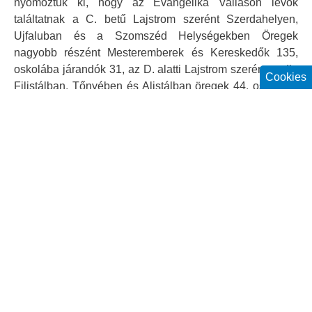
nyomoztuk ki, hogy az Evangelika Valláson lévők
találtatnak a C. betű Lajstrom szerént Szerdahelyen,
Ujfaluban és a Szomszéd Helységekben Öregek
nagyobb részént Mesteremberek és Kereskedők 135,
oskolába járandók 31, az D. alatti Lajstrom szerént pedig
Cookies
Filistálban, Tőnyében és Alistálban öregek 44. oskolába
járandók 17 és hét kisded Gyermek, összesen tehát
öregek 179, oskolába járandók pedig 48 és 7
kisdedgyermek (…).
Költ Posonban Böjtmás Hava 6-án 1823-dik Esztben”
Az első evangélikus tanító végül Korodi Pál lett, majd
rövidesen két tanerősre váltott az iskola.
Noha az indulásnál az összeírt, és ide járatható gyerekek
számául 48 főt olvasunk (a fiókegyházakat is
beleszámolva), a kis létszámú gyülekezet iskoláját
kezdetben 20-30 főn túl nemigen látogathatták.
A képen a dunaszerdahelyi evangélikus templom oltára
(a szerző felvétele)