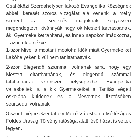
Csallóközi Szerdahelyben lakozó Evangélika Községnek
abbéli kérését szoros vizsgálat alá venénk, a melly
szerént az Esedezők magoknak kegyessen
megendegtetni kivánnyák hogy ők Mestert tarthassanak,
áki Gyermekeiket tanitaná, és Innep napokon imádkozna,
– azon okra nézve:
1-szor Mivel a mostani mostoha Idők miatt Gyermekeiket
Lakóhelyeken kivűl nem tanittathattyák.
2-szor Elegendő számmal volnának arra, hogy egy
Mestert eltarthatnának, és elegendő számmal
találtatnának szomszéd helységekbéli Evangelika
vallásbéliek is, a kik Gyermekeiket a Tanitás végett
oskolába küldenék és a Mesternek fizetésében
segitségül volnának.
3-szor E végre Szerdahely Mező Városban a Méltóságos
Földes Uraság Törvényhatósága alatt lévő házat is vettek
légyen.