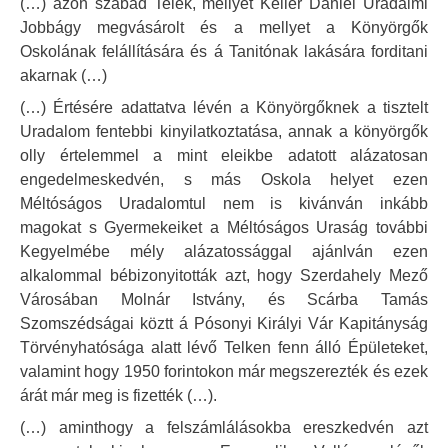
(…) azon szabad Telek, mellyet Keller Dániel Uradalmi
Jobbágy megvásárolt és a mellyet a Könyörgők
Oskolának felállítására és á Tanitónak lakására forditani
akarnak (…)
(…) Értésére adattatva lévén a Könyörgőknek a tisztelt
Uradalom fentebbi kinyilatkoztatása, annak a könyörgők
olly értelemmel a mint eleikbe adatott alázatosan
engedelmeskedvén, s más Oskola helyet ezen
Méltóságos Uradalomtul nem is kivánván inkább
magokat s Gyermekeiket a Méltóságos Uraság további
Kegyelmébe mély alázatossággal ajánlván ezen
alkalommal bébizonyitották azt, hogy Szerdahely Mező
Városában Molnár Istvány, és Scárba Tamás
Szomszédságai köztt á Pósonyi Királyi Vár Kapitányság
Törvényhatósága alatt lévő Telken fenn álló Épületeket,
valamint hogy 1950 forintokon már megszerezték és ezek
árát már meg is fizették (…).
(…) aminthogy a felszámlálásokba ereszkedvén azt