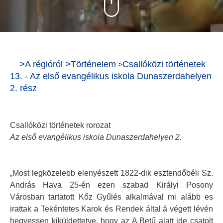
>
A régióról
>
Történelem
Csallóközi történetek
>
13. - Az első evangélikus iskola Dunaszerdahelyen
2. rész
Csallóközi történetek rorozat
Az első evangélikus iskola Dunaszerdahelyen 2.
„Most legközelebb elenyészett 1822-dik esztendőbéli Sz.
András Hava 25-én ezen szabad Királyi Posony
Városban tartatott Kőz Gyűlés alkalmával mi alább es
irattak a Tekéntetes Karok és Rendek által á végett lévén
hegyessen kiküldettetve, hogy az A Betű alatt ide csatolt