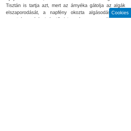
Tisztán is tartja azt, mert az árnyéka gátolja az algák
elszaporodását, a napfény okozta algásodást. Sok
Cookies
napsütéses órát igénylő faj, ezért szeret nálunk is.
Gyógyhatású, fogyasztották is a múltban. S a
legfontosabb, hogy védett!”
Fotógaléria
TÖRTÉNELEM