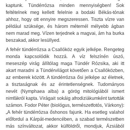
kaptunk. Tündérrózsa minden mennyiségben! Sok
feltételnek meg kellett felelnie a bodaki Békás-tónak
ahhoz, hogy ott ennyire megszeressen. Tiszta vízre van
például szüksége, és három méternél mélyebb ágban
nem marad meg. Vízen terjednek a magvai, ám ha burka
beszakad, akkor lesüllyed.
A fehér tündérrózsa a Csallóköz egyik jelképe. Rengeteg
monda kapcsolódik hozzá. A víz felszínén úszó,
meseszép virág állítólag maga Tündér Rózsika, aki itt
akart maradni a Tündérvilágot követően a Csallóközben,
az emberek között. A tündérrózsa ősi jelképe az életnek,
a tisztaságnak és az érintetlenségnek. Tudományos
nevét (Nymphaea alba) a görög mitológiából ismert
nimfákról kapta. Virágait sokáig afrodiziákumként tartották
számon. Fodor Péter (biológus, természetfotós, Várkony):
„A fehér tündérrózsa őshonos fajunk. Ha esetleg valahol
előfordul a Kárpát-medencében, a szabad természetben
más színváltozat, akkor külföldről, mondjuk, Ázsiából