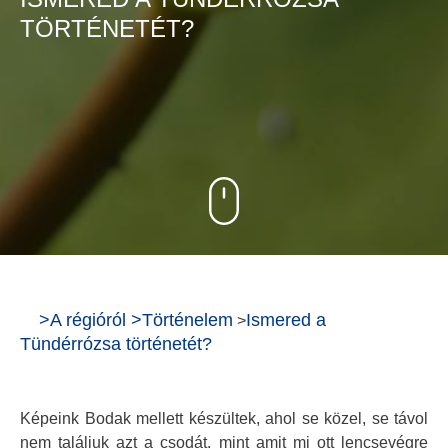
TÖRTÉNETÉT?
>
A régióról
>
Történelem
Ismered a
>
Tündérrózsa történetét?
Képeink Bodak mellett készültek, ahol se közel, se távol
nem találjuk azt a csodát, mint amit mi ott lencsevégre