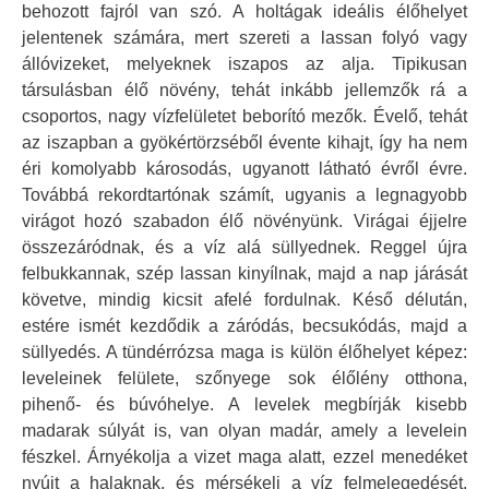
behozott fajról van szó. A holtágak ideális élőhelyet
jelentenek számára, mert szereti a lassan folyó vagy
állóvizeket, melyeknek iszapos az alja. Tipikusan
társulásban élő növény, tehát inkább jellemzők rá a
csoportos, nagy vízfelületet beborító mezők. Évelő, tehát
az iszapban a gyökértörzséből évente kihajt, így ha nem
éri komolyabb károsodás, ugyanott látható évről évre.
Továbbá rekordtartónak számít, ugyanis a legnagyobb
virágot hozó szabadon élő növényünk. Virágai éjjelre
összezáródnak, és a víz alá süllyednek. Reggel újra
felbukkannak, szép lassan kinyílnak, majd a nap járását
követve, mindig kicsit afelé fordulnak. Késő délután,
estére ismét kezdődik a záródás, becsukódás, majd a
süllyedés. A tündérrózsa maga is külön élőhelyet képez:
leveleinek felülete, szőnyege sok élőlény otthona,
pihenő- és búvóhelye. A levelek megbírják kisebb
madarak súlyát is, van olyan madár, amely a levelein
fészkel. Árnyékolja a vizet maga alatt, ezzel menedéket
nyújt a halaknak, és mérsékeli a víz felmelegedését.