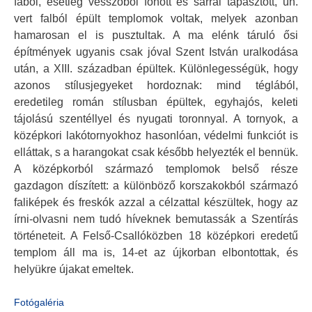
fából, esetleg vesszőből fonott és sárral tapasztott, ún.
vert falból épült templomok voltak, melyek azonban
hamarosan el is pusztultak. A ma elénk táruló ősi
építmények ugyanis csak jóval Szent István uralkodása
után, a XIII. században épültek. Különlegességük, hogy
azonos stílusjegyeket hordoznak: mind téglából,
eredetileg román stílusban épültek, egyhajós, keleti
tájolású szentéllyel és nyugati toronnyal. A tornyok, a
középkori lakótornyokhoz hasonlóan, védelmi funkciót is
elláttak, s a harangokat csak később helyezték el bennük.
A középkorból származó templomok belső része
gazdagon díszített: a különböző korszakokból származó
faliképek és freskók azzal a célzattal készültek, hogy az
írni-olvasni nem tudó híveknek bemutassák a Szentírás
történeteit. A Felső-Csallóközben 18 középkori eredetű
templom áll ma is, 14-et az újkorban elbontottak, és
helyükre újakat emeltek.
Fotógaléria