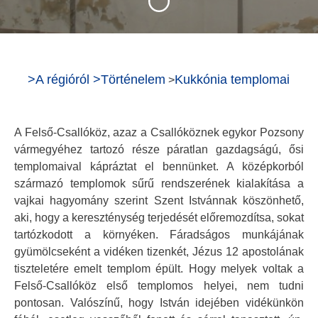
>
A régióról
>
Történelem
Kukkónia templomai
>
A Felső-Csallóköz, azaz a Csallóköznek egykor Pozsony
vármegyéhez tartozó része páratlan gazdagságú, ősi
templomaival kápráztat el bennünket. A középkorból
származó templomok sűrű rendszerének kialakítása a
vajkai hagyomány szerint Szent Istvánnak köszönhető,
aki, hogy a kereszténység terjedését előremozdítsa, sokat
tartózkodott a környéken. Fáradságos munkájának
gyümölcseként a vidéken tizenkét, Jézus 12 apostolának
tiszteletére emelt templom épült. Hogy melyek voltak a
Felső-Csallóköz első templomos helyei, nem tudni
pontosan. Valószínű, hogy István idejében vidékünkön