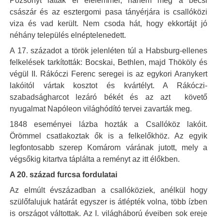
Pozsonyt látták el élelemmel, hanem még a bécsi
császár és az esztergomi pasa tányérjára is csallóközi
viza és vad került. Nem csoda hát, hogy ekkortájt jó
néhány település elnéptelenedett.
A 17. századot a török jelenléten túl a Habsburg-ellenes
felkelések tarkították: Bocskai, Bethlen, majd Thököly és
végül II. Rákóczi Ferenc seregei is az egykori Aranykert
lakóitól vártak kosztot és kvártélyt. A Rákóczi-
szabadságharcot lezáró békét és az azt követő
nyugalmat Napóleon világhódító tervei zavarták meg.
1848 eseményei lázba hozták a Csallóköz lakóit.
Örömmel csatlakoztak ők is a felkelőkhöz. Az egyik
legfontosabb szerep Komárom várának jutott, mely a
végsőkig kitartva táplálta a reményt az itt élőkben.
A 20. század furcsa fordulatai
Az elmúlt évszázadban a csallóköziek, anélkül hogy
szülőfalujuk határát egyszer is átlépték volna, több ízben
is országot váltottak. Az I. világháború éveiben sok ereje