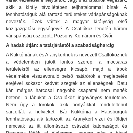
várak vezetését a helytartók, vagyis az ispánok végezték,
akik a király távollétében teljhatalommal bírtak. A
fennhatóságuk alá tartozó területeket várispánságoknak
nevezték. Ezek váltak a magyar királyság első
közigazgatási egységeivé. A Csallóköz terültén három
várispánság osztozott: Pozsony, Komárom és Győr.
A hadak útján: a tatárjárástól a szabadságharcig
A Kukkóniának és Aranykertnek is nevezett Csallóköznek
a védelemben jutott fontos szerep: a mocsaras
területekről az ellenségre kicsapó, majd a lápok
védelmébe visszavonuló belső határőrök a meglepetés
erejével sokszor kedvét szegték az ellenségnek. Batu
kán mérges harcosai nagyobb csapattal nem merték
betenni a lábukat a Csallóköz ingoványos területeire.
Nem úgy a törökök, akik portyáikkal rendületlenül
sarcolták a helyieket. Bár Kukkónia a Habsburgok
fennhatósága alá tartozott, az Aranykert vizei és földjei
nemcsak az itt állomásozó császári katonaságot és