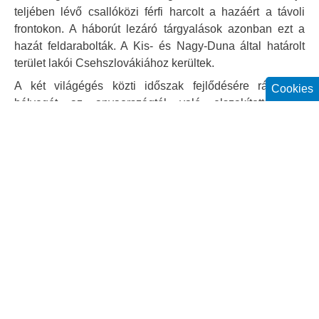
teljében lévő csallóközi férfi harcolt a hazáért a távoli
frontokon. A háborút lezáró tárgyalások azonban ezt a
hazát feldarabolták. A Kis- és Nagy-Duna által határolt
terület lakói Csehszlovákiához kerültek.
A két világégés közti időszak fejlődésére rányomta
Cookies
bélyegét az anyaországtól való elszakítottság: a
Budapesthez kötődő gazdasági és szellemi élet
zsákutcába került. 1938-ban a csallóköziek örömmel
fogadták a bécsi döntést, amely szülőföldjüket újra a
Magyar Királysághoz csatolta.
A II. világháború is megkövetelte áldozatait: jó néhány
csallóközi feleség és gyermek hiába várta haza férjét,
édesapját. 1945 májusában befejeződött a háború, az
újra Csehszlovákiához csatolt Csallóközben azonban a
szenvedés nem ért véget. A kassai kormányprogram
értelmében az itt élő magyarokra jogfosztottság,
üldöztetés és kitelepítés várt. Az 1948-as kommunista
hatalomátvételt követően a nemzeti ellentétek szítását az