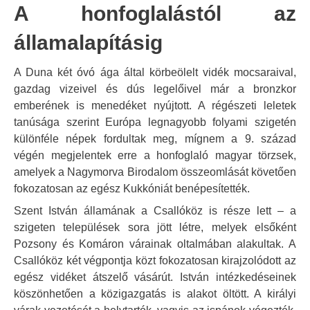
A honfoglalástól az
államalapításig
A Duna két óvó ága által körbeölelt vidék mocsaraival,
gazdag vizeivel és dús legelőivel már a bronzkor
emberének is menedéket nyújtott. A régészeti leletek
tanúsága szerint Európa legnagyobb folyami szigetén
különféle népek fordultak meg, mígnem a 9. század
végén megjelentek erre a honfoglaló magyar törzsek,
amelyek a Nagymorva Birodalom összeomlását követően
fokozatosan az egész Kukkóniát benépesítették.
Szent István államának a Csallóköz is része lett – a
szigeten települések sora jött létre, melyek elsőként
Pozsony és Komáron várainak oltalmában alakultak. A
Csallóköz két végpontja közt fokozatosan kirajzolódott az
egész vidéket átszelő vásárút. István intézkedéseinek
köszönhetően a közigazgatás is alakot öltött. A királyi