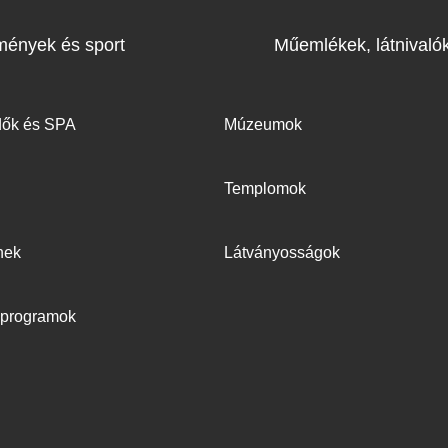
mények és sport
Műemlékek, látnivaló
dők és SPA
Múzeumok
Templomok
nek
Látványosságok
v programok