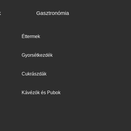
k
Gasztronómia
Éttermek
Gyorsétkezdék
Cukrászdák
Kávézók és Pubok