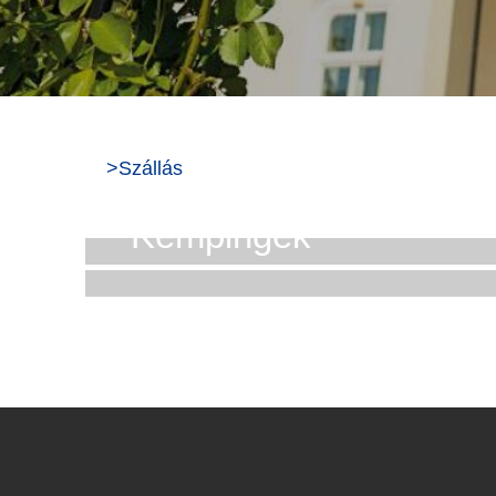
>
Szállás
Hotelek
Kempingek