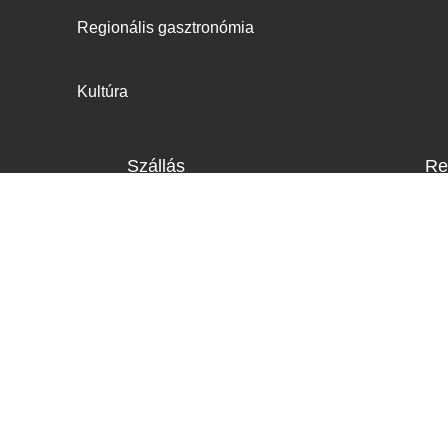
Regionális gasztronómia
Kultúra
Szállás
Re
Hotelek
Családok
Panziók
Nyugdíja
Apartmanházak
Fiatalokn
Kempingek
Sport ked