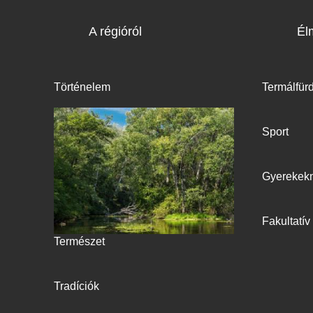
A régióról
Él
Történelem
Termálfür
Sport
Gyerekek
Fakultatí
Természet
Tradíciók