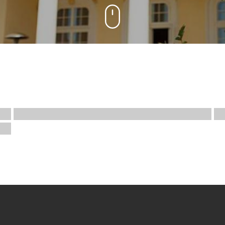
Panziók