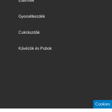
Éttermek
Gyorsétkezdék
Cukrászdák
Kávézók és Pubok
Cookies