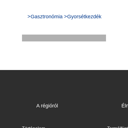
>
Gasztronómia
>
Gyorsétkezdék
KARMA Garden - Bistro
Bar
A régióról
Él