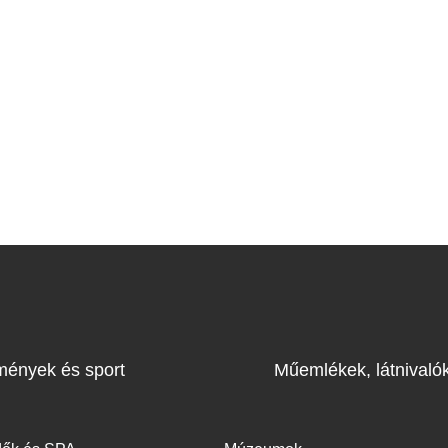
mények és sport
Műemlékek, látnivaló