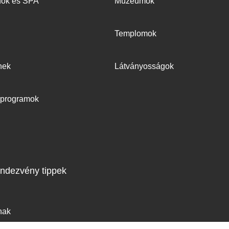
dők és SPA
Múzeumok
Templomok
nek
Látványosságok
v programok
ndezvény tippek
nak