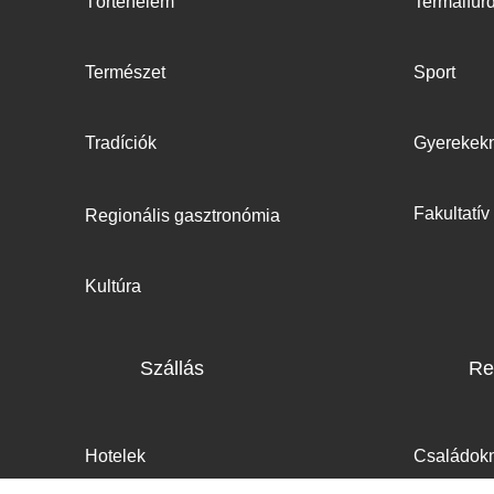
Történelem
Termálfür
Természet
Sport
Tradíciók
Gyerekek
Fakultatí
Regionális gasztronómia
Kultúra
Szállás
Re
Hotelek
Családok