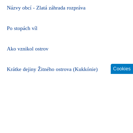
Názvy obcí - Zlatá záhrada rozpráva
Po stopách víl
Ako vznikol ostrov
Krátke dejiny Žitného ostrova (Kukkónie)
Cookies
Ako mohol vyzerať ľudový kroj Žitného ostrova?
História pevnosti v Komárne
1