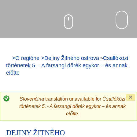
>
O regióne
>
Dejiny Žitného ostrova
Csallóközi
>
történetek 5. - A farsangi dőrék egykor – és annak
előtte
C
Slovenčina
translation unavailable for
Csallóközi
th
történetek 5. - A farsangi dőrék egykor – és annak
m
előtte
.
DEJINY ŽITNÉHO