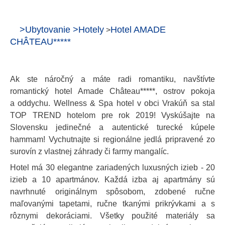
>
Ubytovanie
>
Hotely
Hotel AMADE
>
CHÂTEAU*****
Ak ste náročný a máte radi romantiku, navštívte
romantický hotel Amade Château*****, ostrov pokoja
a oddychu. Wellness & Spa hotel v obci Vrakúň sa stal
TOP TREND hotelom pre rok 2019! Vyskúšajte na
Slovensku jedinečné a autentické turecké kúpele
hammam! Vychutnajte si regionálne jedlá pripravené zo
surovín z vlastnej záhrady či farmy mangalíc.
Hotel má 30 elegantne zariadených luxusných izieb - 20
izieb a 10 apartmánov. Každá izba aj apartmány sú
navrhnuté originálnym spôsobom, zdobené ručne
maľovanými tapetami, ručne tkanými prikrývkami a s
rôznymi dekoráciami. Všetky použité materiály sa