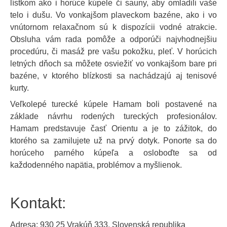
lístkom ako i horúce kúpele či sauny, aby omladili vaše
telo i dušu. Vo vonkajšom plaveckom bazéne, ako i vo
vnútornom relaxačnom sú k dispozícii vodné atrakcie.
Obsluha vám rada pomôže a odporúči najvhodnejšiu
procedúru, či masáž pre vašu pokožku, pleť. V horúcich
letných dňoch sa môžete osviežiť vo vonkajšom bare pri
bazéne, v ktorého blízkosti sa nachádzajú aj tenisové
kurty.
Veľkolepé turecké kúpele Hamam boli postavené na
základe návrhu rodených tureckých profesionálov.
Hamam predstavuje časť Orientu a je to zážitok, do
ktorého sa zamilujete už na prvý dotyk. Ponorte sa do
horúceho parného kúpeľa a osloboďte sa od
každodenného napätia, problémov a myšlienok.
Kontakt:
Adresa: 930 25 Vrakúň 333, Slovenská republika