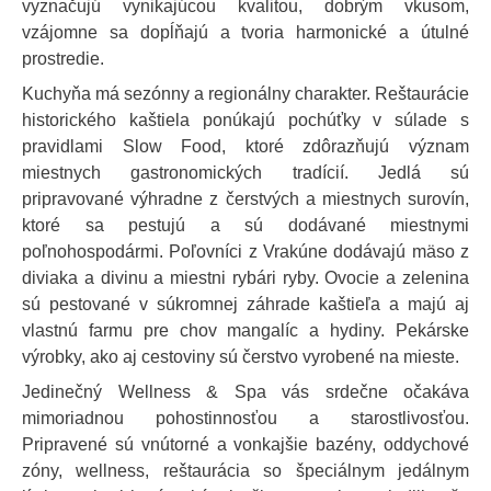
vyznačujú vynikajúcou kvalitou, dobrým vkusom,
vzájomne sa dopĺňajú a tvoria harmonické a útulné
prostredie.
Kuchyňa má sezónny a regionálny charakter. Reštaurácie
historického kaštiela ponúkajú pochúťky v súlade s
pravidlami Slow Food, ktoré zdôrazňujú význam
miestnych gastronomických tradícií. Jedlá sú
pripravované výhradne z čerstvých a miestnych surovín,
ktoré sa pestujú a sú dodávané miestnymi
poľnohospodármi. Poľovníci z Vrakúne dodávajú mäso z
diviaka a divinu a miestni rybári ryby. Ovocie a zelenina
sú pestované v súkromnej záhrade kaštieľa a majú aj
vlastnú farmu pre chov mangalíc a hydiny. Pekárske
výrobky, ako aj cestoviny sú čerstvo vyrobené na mieste.
Jedinečný Wellness & Spa vás srdečne očakáva
mimoriadnou pohostinnosťou a starostlivosťou.
Pripravené sú vnútorné a vonkajšie bazény, oddychové
zóny, wellness, reštaurácia so špeciálnym jedálnym