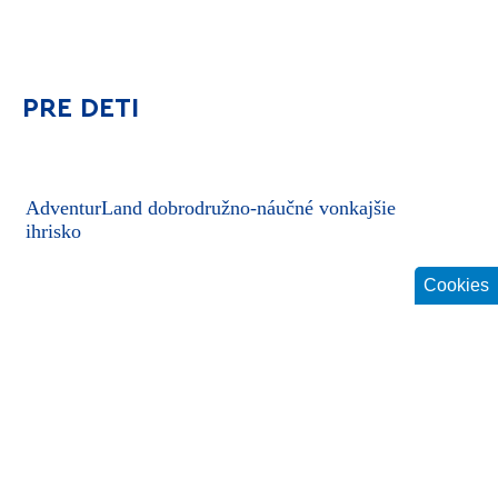
PRE DETI
AdventurLand dobrodružno-náučné vonkajšie
Pl
ihrisko
Cookies
O nás