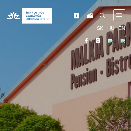
SK
HU
EN