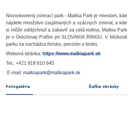
Novootvorený zvierací park - Malkia Park je miestom, kde
nájdete množstvo zaujímavých a vzácnych zvierat, a kde
si môže oddýchnuť a zabaviť sa celá rodina. Malkia Park
je v Orechovej Potôni pri SLOVAKIA RINGU. V blízkosti
parku sa nachádza ihrisko, penzión a bistro.
Webová stránka:
https://www.malkiapark.sk
Tel.: +421 918 610 645
E-mail:
malkiapark@malkiapark.sk
Fotogaléria
Ďaľšie obrázky