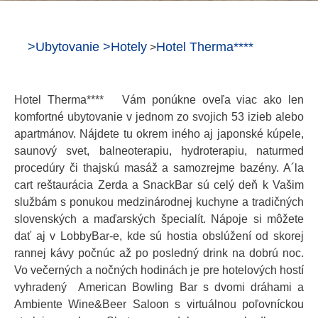
>
Ubytovanie
>
Hotely
Hotel Therma****
>
Hotel Therma**** Vám ponúkne oveľa viac ako len
komfortné ubytovanie v jednom zo svojich 53 izieb alebo
apartmánov. Nájdete tu okrem iného aj japonské kúpele,
saunový svet, balneoterapiu, hydroterapiu, naturmed
procedúry či thajskú masáž a samozrejme bazény. A´la
cart reštaurácia Zerda a SnackBar sú celý deň k Vašim
službám s ponukou medzinárodnej kuchyne a tradičných
slovenských a maďarských špecialít. Nápoje si môžete
dať aj v LobbyBar-e, kde sú hostia obslúžení od skorej
rannej kávy počnúc až po posledný drink na dobrú noc.
Vo večerných a nočných hodinách je pre hotelových hostí
vyhradený American Bowling Bar s dvomi dráhami a
Ambiente Wine&Beer Saloon s virtuálnou poľovníckou