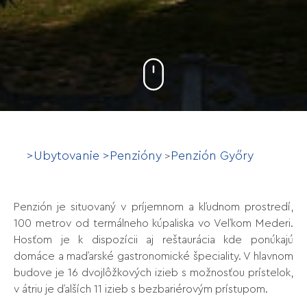
>
Ubytovanie
>
Penzióny
Penzión Győry
>
Penzión je situovaný v príjemnom a kľudnom prostredí,
100 metrov od termálneho kúpaliska vo Veľkom Mederi.
Hosťom je k dispozícii aj reštaurácia kde ponúkajú
domáce a maďarské gastronomické špeciality. V hlavnom
budove je 16 dvojlôžkových izieb s možnosťou prístelok,
v átriu je ďalších 11 izieb s bezbariérovým prístupom.