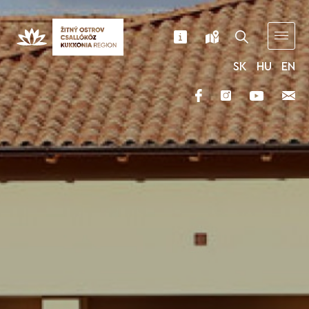
SK
HU
EN