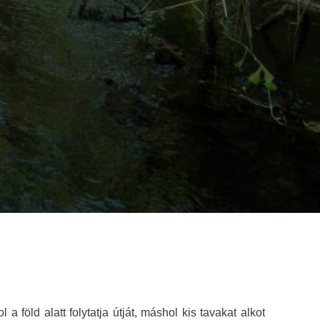
föld alatt folytatja útját, máshol kis tavakat alkot