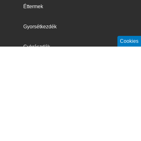
Éttermek
Gyorsétkezdék
Cookies
Cukrászdák
Kávézók és Pubok