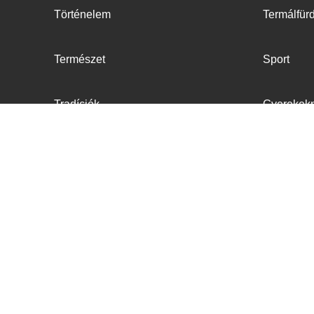
Történelem
Termálfür
Természet
Sport
Tradíciók
Gyerekek
Fakultatí
Regionális gasztronómia
Kultúra
Szállás
Re
Hotelek
Családok