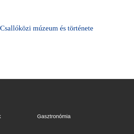
Csallóközi múzeum és története
A Nagyl
k
Gasztronómia