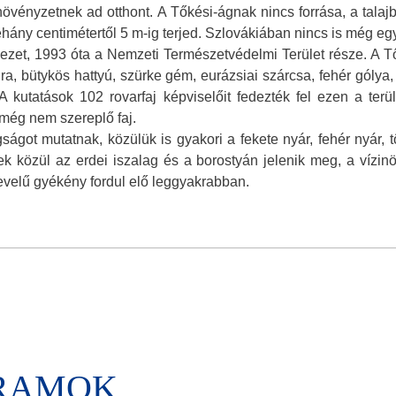
növényzetnek ad otthont. A Tőkési-ágnak nincs forrása, a talajb
éhány centimétertől 5 m-ig terjed. Szlovákiában nincs is még egy i
zet, 1993 óta a Nemzeti Természetvédelmi Terület része. A Tők
dra, bütykös hattyú, szürke gém, eurázsiai szárcsa, fehér góly
A kutatások 102 rovarfaj képviselőit fedezték fel ezen a ter
 még nem szereplő faj.
gságot mutatnak, közülük is gyakori a fekete nyár, fehér nyár,
 közül az erdei iszalag és a borostyán jelenik meg, a vízinöv
slevelű gyékény fordul elő leggyakrabban.
GRAMOK