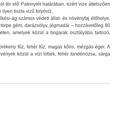
ól tör elő Patonyrét határában, ezért vize áttetszően
lyen tiszta vizű folyóvíz.
ési-ág számos védett állat- és növényfaj élőhelye.
a, törpe gém, darázsölyv, jégmadár – hozzávetőleg 80
ületen, amelyek közül a bogarak osztályába tartozó,
 törékeny fűz, fehér fűz, magas kőris, mézgás éger. A
ények közül a vízi lófark, fehér tündérrózsa, sárga