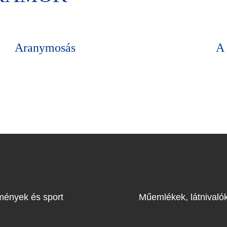
Aranymosás
A 
mények és sport
Műemlékek, látnivaló