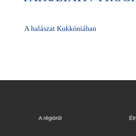
A halászat Kukkóniában
A régióról
Él