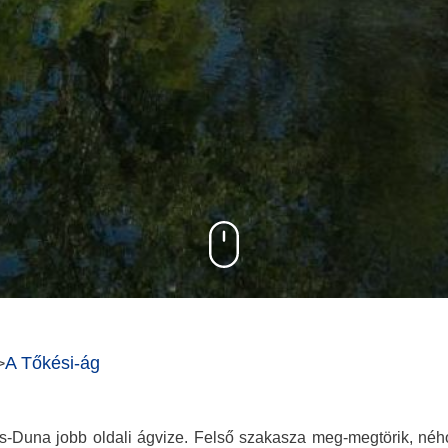
A Tőkési-ág
>
Duna jobb oldali ágvize. Felső szakasza meg-megtörik, néhol a 