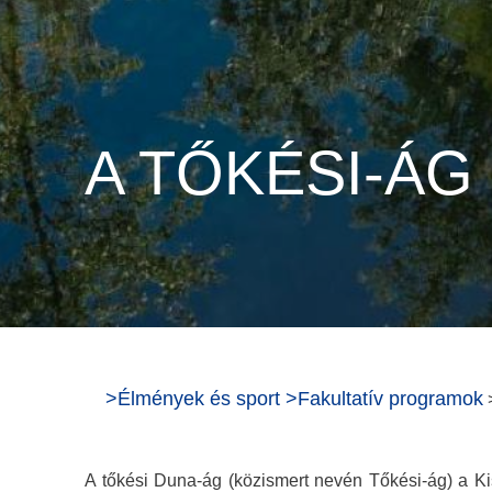
A TŐKÉSI-ÁG
>
Élmények és sport
>
Fakultatív programok
A tőkési Duna-ág (közismert nevén Tőkési-ág) a Kis-