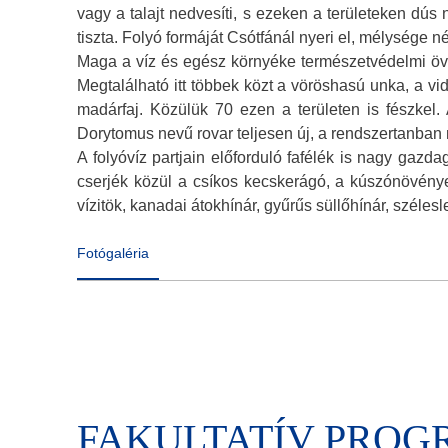
vagy a talajt nedvesíti, s ezeken a területeken dús 
tiszta. Folyó formáját Csótfánál nyeri el, mélysége n
Maga a víz és egész környéke természetvédelmi öve
Megtalálható itt többek közt a vöröshasú unka, a vi
madárfaj. Közülük 70 ezen a területen is fészkel. 
Dorytomus nevű rovar teljesen új, a rendszertanban
A folyóvíz partjain előforduló fafélék is nagy gazda
cserjék közül a csíkos kecskerágó, a kúszónövények
vízitök, kanadai átokhínár, gyűrűs süllőhínár, széle
Fotógaléria
FAKULTATÍV PRO