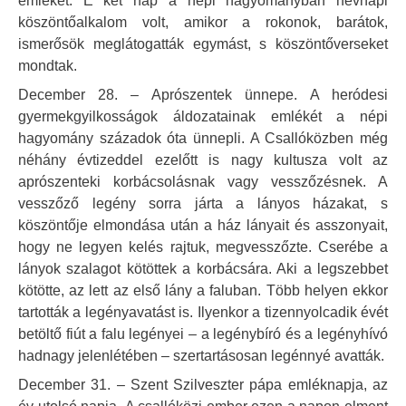
emlékét. E két nap a népi hagyományban névnapi
köszöntőalkalom volt, amikor a rokonok, barátok,
ismerősök meglátogatták egymást, s köszöntőverseket
mondtak.
December 28. – Aprószentek ünnepe. A heródesi
gyermekgyilkosságok áldozatainak emlékét a népi
hagyomány századok óta ünnepli. A Csallóközben még
néhány évtizeddel ezelőtt is nagy kultusza volt az
aprószenteki korbácsolásnak vagy vesszőzésnek. A
vesszőző legény sorra járta a lányos házakat, s
köszöntője elmondása után a ház lányait és asszonyait,
hogy ne legyen kelés rajtuk, megvesszőzte. Cserébe a
lányok szalagot kötöttek a korbácsára. Aki a legszebbet
kötötte, az lett az első lány a faluban. Több helyen ekkor
tartották a legényavatást is. Ilyenkor a tizennyolcadik évét
betöltő fiút a falu legényei – a legénybíró és a legényhívó
hadnagy jelenlétében – szertartásosan legénnyé avatták.
December 31. – Szent Szilveszter pápa emléknapja, az