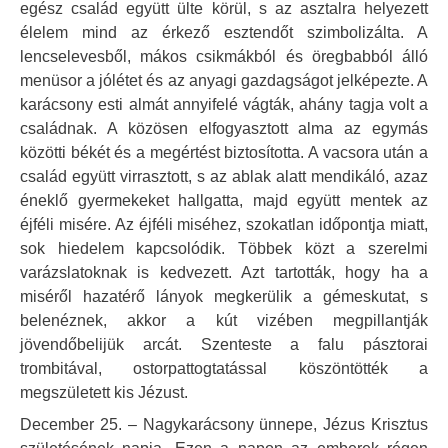
egész család együtt ülte körül, s az asztalra helyezett
élelem mind az érkező esztendőt szimbolizálta. A
lencselevesből, mákos csikmákból és öregbabból álló
menüsor a jólétet és az anyagi gazdagságot jelképezte. A
karácsony esti almát annyifelé vágták, ahány tagja volt a
családnak. A közösen elfogyasztott alma az egymás
közötti békét és a megértést biztosította. A vacsora után a
család együtt virrasztott, s az ablak alatt mendikáló, azaz
éneklő gyermekeket hallgatta, majd együtt mentek az
éjféli misére. Az éjféli miséhez, szokatlan időpontja miatt,
sok hiedelem kapcsolódik. Többek közt a szerelmi
varázslatoknak is kedvezett. Azt tartották, hogy ha a
miséről hazatérő lányok megkerülik a gémeskutat, s
belenéznek, akkor a kút vizében megpillantják
jövendőbelijük arcát. Szenteste a falu pásztorai
trombitával, ostorpattogtatással köszöntötték a
megszületett kis Jézust.
December 25. – Nagykarácsony ünnepe, Jézus Krisztus