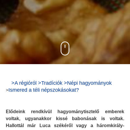
>
A régióról
>
Tradíciók
>
Népi hagyományok
Ismered a téli népszokásokat?
>
Elődeink rendkívül hagyománytisztelő emberek
voltak, ugyanakkor kissé babonásak is voltak.
Hallottál már Luca székéről vagy a háromkirály-