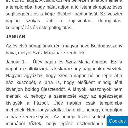
év utolsó napja. A csallóközi ember ezen a napon elment
a templomba, hogy hálát adjon a jó Istennek egész éves
segítségéért, és a kérje jövőbeli pártfogását. Szilveszter
napján szokás volt a zajcsinálás, durrogtatás,
kolomprázás és ostorpattogtatás.
JANUÁR
Az év első hónapjának régi magyar neve Boldogasszony
hava, melyet Szűz Máriának szenteltek.
Január 1. – Újév napja és Szűz Mária ünnepe. Ezt a
napot a csallóköziek is kiskarácsony napjának nevezték.
Nagyon vigyáztak, hogy ezen a napon nő ne lépje át a
ház küszöbét, s arra is, hogy elsőként mindig férfi
kívánjon boldog újesztendőt. A lányok, asszonyok nem
mentek ki, nehogy a szerencsét vagy az egészséget
kivigyék a házból. Újév napján csak templomba
mehettek. Nem fogyasztottak baromfit, nehogy elrepüljön
a ház szerencséjével. Az ünnepi levest sertésből vagy
Cookies
marhából főzték, hogy egész esztendőben erősek,