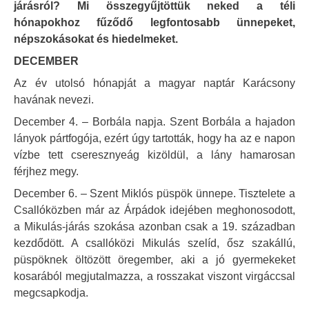
járásról? Mi összegyűjtöttük neked a téli
hónapokhoz fűződő legfontosabb ünnepeket,
népszokásokat és hiedelmeket.
DECEMBER
Az év utolsó hónapját a magyar naptár Karácsony
havának nevezi.
December 4. – Borbála napja. Szent Borbála a hajadon
lányok pártfogója, ezért úgy tartották, hogy ha az e napon
vízbe tett cseresznyeág kizöldül, a lány hamarosan
férjhez megy.
December 6. – Szent Miklós püspök ünnepe. Tisztelete a
Csallóközben már az Árpádok idejében meghonosodott,
a Mikulás-járás szokása azonban csak a 19. században
kezdődött. A csallóközi Mikulás szelíd, ősz szakállú,
püspöknek öltözött öregember, aki a jó gyermekeket
kosarából megjutalmazza, a rosszakat viszont virgáccsal
megcsapkodja.