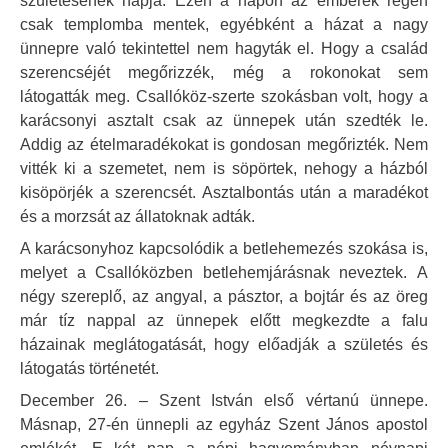
születésének napja. Ezen a napon az emberek régen
csak templomba mentek, egyébként a házat a nagy
ünnepre való tekintettel nem hagyták el. Hogy a család
szerencséjét megőrizzék, még a rokonokat sem
látogatták meg. Csallóköz-szerte szokásban volt, hogy a
karácsonyi asztalt csak az ünnepek után szedték le.
Addig az ételmaradékokat is gondosan megőrizték. Nem
vitték ki a szemetet, nem is söpörtek, nehogy a házból
kisöpörjék a szerencsét. Asztalbontás után a maradékot
és a morzsát az állatoknak adták.
A karácsonyhoz kapcsolódik a betlehemezés szokása is,
melyet a Csallóközben betlehemjárásnak neveztek. A
négy szereplő, az angyal, a pásztor, a bojtár és az öreg
már tíz nappal az ünnepek előtt megkezdte a falu
házainak meglátogatását, hogy előadják a születés és
látogatás történetét.
December 26. – Szent István első vértanú ünnepe.
Másnap, 27-én ünnepli az egyház Szent János apostol