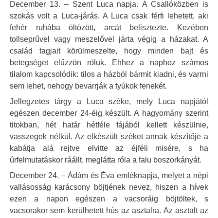
December 13. – Szent Luca napja. A Csallóközben is
szokás volt a Luca-járás. A Luca csak férfi lehetett, aki
fehér ruhába öltözött, arcát belisztezte. Kezében
tollseprűvel vagy meszelővel járta végig a házakat. A
család tagjait körülmeszelte, hogy minden bajt és
betegséget elűzzön róluk. Ehhez a naphoz számos
tilalom kapcsolódik: tilos a házból bármit kiadni, és varrni
sem lehet, nehogy bevarrják a tyúkok fenekét.
Jellegzetes tárgy a Luca széke, mely Luca napjától
egészen december 24-éig készült. A hagyomány szerint
titokban, hét határ hétféle fájából kellett készülnie,
vasszegek nélkül. Az elkészült széket annak készítője a
kabátja alá rejtve elvitte az éjféli misére, s ha
úrfelmutatáskor ráállt, meglátta róla a falu boszorkányát.
December 24. – Ádám és Éva emléknapja, melyet a népi
vallásosság karácsony böjtjének nevez, hiszen a hívek
ezen a napon egészen a vacsoráig böjtöltek, s
vacsorakor sem kerülhetett hús az asztalra. Az asztalt az