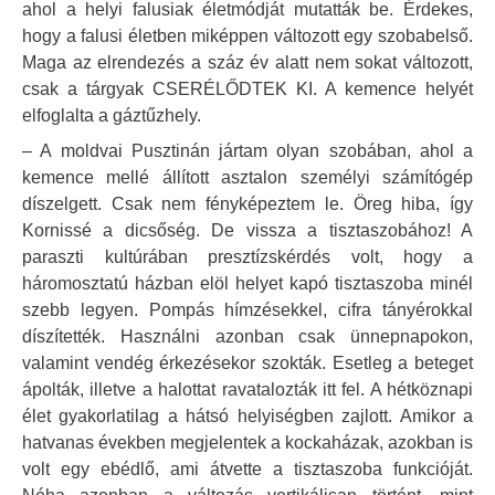
ahol a helyi falusiak életmódját mutatták be. Érdekes,
hogy a falusi életben miképpen változott egy szobabelső.
Maga az elrendezés a száz év alatt nem sokat változott,
csak a tárgyak CSERÉLŐDTEK KI. A kemence helyét
elfoglalta a gáztűzhely.
– A moldvai Pusztinán jártam olyan szobában, ahol a
kemence mellé állított asztalon személyi számítógép
díszelgett. Csak nem fényképeztem le. Öreg hiba, így
Kornissé a dicsőség. De vissza a tisztaszobához! A
paraszti kultúrában presztízskérdés volt, hogy a
háromosztatú házban elöl helyet kapó tisztaszoba minél
szebb legyen. Pompás hímzésekkel, cifra tányérokkal
díszítették. Használni azonban csak ünnepnapokon,
valamint vendég érkezésekor szokták. Esetleg a beteget
ápolták, illetve a halottat ravatalozták itt fel. A hétköznapi
élet gyakorlatilag a hátsó helyiségben zajlott. Amikor a
hatvanas években megjelentek a kockaházak, azokban is
volt egy ebédlő, ami átvette a tisztaszoba funkcióját.