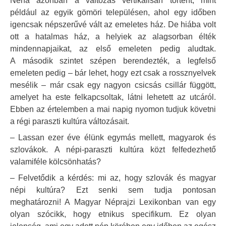
Néha azonban a változás vertikálisan történt, mint
például az egyik gömöri településen, ahol egy időben
igencsak népszerűvé vált az emeletes ház. De hiába volt
ott a hatalmas ház, a helyiek az alagsorban élték
mindennapjaikat, az első emeleten pedig aludtak.
A második szintet szépen berendezték, a legfelső
emeleten pedig – bár lehet, hogy ezt csak a rossznyelvek
mesélik – már csak egy nagyon csicsás csillár függött,
amelyet ha este felkapcsoltak, látni lehetett az utcáról.
Ebben az értelemben a mai napig nyomon tudjuk követni
a régi paraszti kultúra változásait.
– Lassan ezer éve élünk egymás mellett, magyarok és
szlovákok. A népi-paraszti kultúra közt felfedezhető
valamiféle kölcsönhatás?
– Felvetődik a kérdés: mi az, hogy szlovák és magyar
népi kultúra? Ezt senki sem tudja pontosan
meghatározni! A Magyar Néprajzi Lexikonban van egy
olyan szócikk, hogy etnikus specifikum. Ez olyan