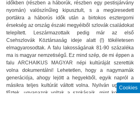
időkben (részben a háborúk, részben egy pestisjárvány
nyomán) valószínűleg kipusztult, s a megüresedett
portákra a háborús idők után a birtokos esztergomi
érsekség az ország északi megyéiből szlovák családokat
telepített. Leszármazottaik pedig már az első
Csehszlovák Köztársaság ideje alatt (!) tökéletesen
elmagyarosodtak. A falu lakosságának 81-90 százaléka
ma is magyar nemzetiségű. Ez mind szép, de mi éppen a
falu ARCHAIKUS MAGYAR népi kultúráját szerettük
volna dokumentálni! Lehetetlen, hogy a nagymamák
generációja, ahogy lejött a hegyekből, egyik napról a
másikra teljes kultúrát váltott volna. Nyilván ugyanúgy
Cookies
főztek, ugyanazok voltak a szokásaik, mint korábban.
Idővel persze ez a környezet hatására változott – mint
ahogy ők is hatottak a környezetükre. Akkor most mi
Leléden MELYIK népi kultúrával, a magyarral vagy a
szlovákkal szembesültünk? Évek óta figyelem a
nyelvhatár menti településeket, és sok helyen pontosan
behatárolható, mikor váltott nyelvet a lakosság (ruszin