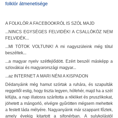
folklór átmenetisége
A FOLKLÓR A FACEBOOKRÓL IS SZÓL MAJD
...NINCS EGYSÉGES FELVIDÉK! A CSALLÓKÖZ NEM
FELVIDÉK...
...MI TÓTOK VOLTUNK! A mi nagyszüleink még tótul
beszéltek...
...a magyar nyelv szétfejlődött. Ezért beszél másképp a
szlovákiai és magyarországi magyar...
...az INTERNET A MARI NÉNI A KISPADON
Dédanyáink még hamut szórtak a ruhára, és szapulták
reggeltől estig, hogy tiszta legyen, hófehér, majd ha a szél
kifújta, a nap illatosra szárította a rékliket és pruszlikokat,
jöhetett a mángorló, elvégre gyűrötten mégsem mehettek
a festett láda mélyére. Nagyanyáink már szappant főztek,
amely évekig kitartott a sifonérban. A sulykolástól