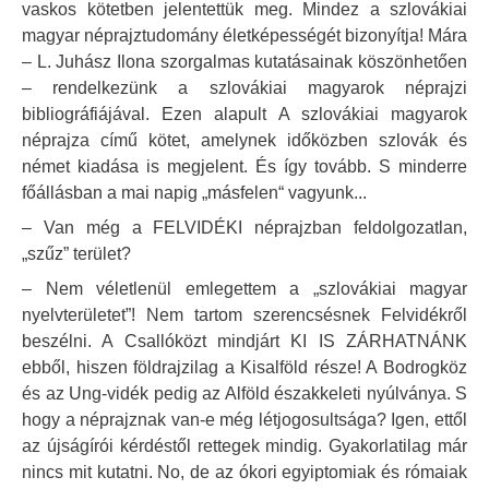
vaskos kötetben jelentettük meg. Mindez a szlovákiai
magyar néprajztudomány életképességét bizonyítja! Mára
– L. Juhász Ilona szorgalmas kutatásainak köszönhetően
– rendelkezünk a szlovákiai magyarok néprajzi
bibliográfiájával. Ezen alapult A szlovákiai magyarok
néprajza című kötet, amelynek időközben szlovák és
német kiadása is megjelent. És így tovább. S minderre
főállásban a mai napig „másfelen“ vagyunk...
– Van még a FELVIDÉKI néprajzban feldolgozatlan,
„szűz” terület?
– Nem véletlenül emlegettem a „szlovákiai magyar
nyelvterületet”! Nem tartom szerencsésnek Felvidékről
beszélni. A Csallóközt mindjárt KI IS ZÁRHATNÁNK
ebből, hiszen földrajzilag a Kisalföld része! A Bodrogköz
és az Ung-vidék pedig az Alföld északkeleti nyúlványa. S
hogy a néprajznak van-e még létjogosultsága? Igen, ettől
az újságírói kérdéstől rettegek mindig. Gyakorlatilag már
nincs mit kutatni. No, de az ókori egyiptomiak és rómaiak