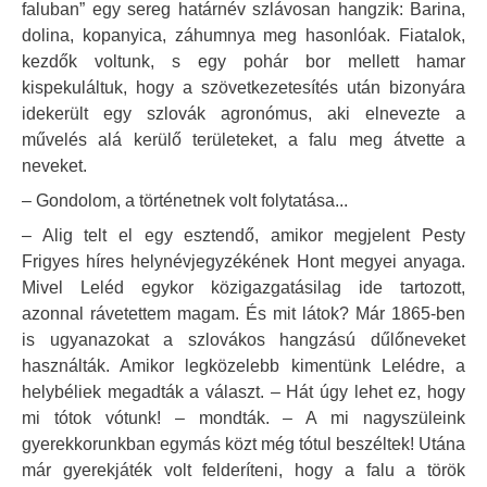
faluban” egy sereg határnév szlávosan hangzik: Barina,
dolina, kopanyica, záhumnya meg hasonlóak. Fiatalok,
kezdők voltunk, s egy pohár bor mellett hamar
kispekuláltuk, hogy a szövetkezetesítés után bizonyára
idekerült egy szlovák agronómus, aki elnevezte a
művelés alá kerülő területeket, a falu meg átvette a
neveket.
– Gondolom, a történetnek volt folytatása...
– Alig telt el egy esztendő, amikor megjelent Pesty
Frigyes híres helynévjegyzékének Hont megyei anyaga.
Mivel Leléd egykor közigazgatásilag ide tartozott,
azonnal rávetettem magam. És mit látok? Már 1865-ben
is ugyanazokat a szlovákos hangzású dűlőneveket
használták. Amikor legközelebb kimentünk Lelédre, a
helybéliek megadták a választ. – Hát úgy lehet ez, hogy
mi tótok vótunk! – mondták. – A mi nagyszüleink
gyerekkorunkban egymás közt még tótul beszéltek! Utána
már gyerekjáték volt felderíteni, hogy a falu a török