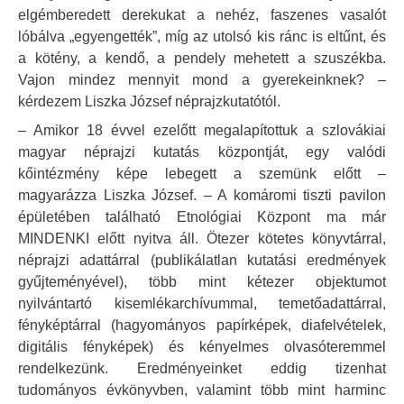
elgémberedett derekukat a nehéz, faszenes vasalót
lóbálva „egyengették”, míg az utolsó kis ránc is eltűnt, és
a kötény, a kendő, a pendely mehetett a szuszékba.
Vajon mindez mennyit mond a gyerekeinknek? –
kérdezem Liszka József néprajzkutatótól.
– Amikor 18 évvel ezelőtt megalapítottuk a szlovákiai
magyar néprajzi kutatás központját, egy valódi
kőintézmény képe lebegett a szemünk előtt –
magyarázza Liszka József. – A komáromi tiszti pavilon
épületében található Etnológiai Központ ma már
MINDENKI előtt nyitva áll. Ötezer kötetes könyvtárral,
néprajzi adattárral (publikálatlan kutatási eredmények
gyűjteményével), több mint kétezer objektumot
nyilvántartó kisemlékarchívummal, temetőadattárral,
fényképtárral (hagyományos papírképek, diafelvételek,
digitális fényképek) és kényelmes olvasóteremmel
rendelkezünk. Eredményeinket eddig tizenhat
tudományos évkönyvben, valamint több mint harminc