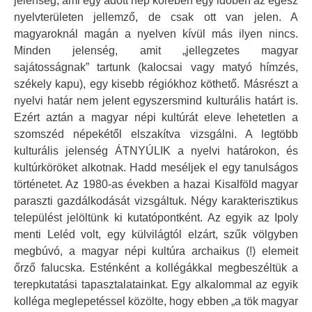
jelenség, ami egy adott nép körében egy időben az egész
nyelvterületen jellemző, de csak ott van jelen. A
magyaroknál magán a nyelven kívül más ilyen nincs.
Minden jelenség, amit „jellegzetes magyar
sajátosságnak” tartunk (kalocsai vagy matyó hímzés,
székely kapu), egy kisebb régiókhoz köthető. Másrészt a
nyelvi határ nem jelent egyszersmind kulturális határt is.
Ezért aztán a magyar népi kultúrát eleve lehetetlen a
szomszéd népekétől elszakítva vizsgálni. A legtöbb
kulturális jelenség ÁTNYÚLIK a nyelvi határokon, és
kultúrköröket alkotnak. Hadd meséljek el egy tanulságos
történetet. Az 1980-as években a hazai Kisalföld magyar
paraszti gazdálkodását vizsgáltuk. Négy karakterisztikus
települést jelöltünk ki kutatópontként. Az egyik az Ipoly
menti Leléd volt, egy külvilágtól elzárt, szűk völgyben
megbúvó, a magyar népi kultúra archaikus (!) elemeit
őrző falucska. Esténként a kollégákkal megbeszéltük a
terepkutatási tapasztalatainkat. Egy alkalommal az egyik
kolléga meglepetéssel közölte, hogy ebben „a tök magyar