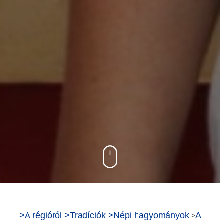
>
A régióról
>
Tradíciók
>
Népi hagyományok
A
>