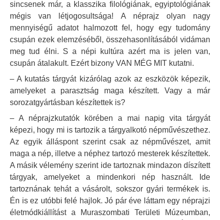
sincsenek már, a klasszika filológiának, egyiptológiának
mégis van létjogosultsága! A néprajz olyan nagy
mennyiségű adatot halmozott fel, hogy egy tudomány
csupán ezek elemzéséből, összehasonlításából vidáman
meg tud élni. S a népi kultúra azért ma is jelen van,
csupán átalakult. Ezért bizony VAN MÉG MIT kutatni.
– A kutatás tárgyát kizárólag azok az eszközök képezik,
amelyeket a parasztság maga készített. Vagy a már
sorozatgyártásban készítettek is?
– A néprajzkutatók körében a mai napig vita tárgyát
képezi, hogy mi is tartozik a tárgyalkotó népművészethez.
Az egyik álláspont szerint csak az népművészet, amit
maga a nép, illetve a néphez tartozó mesterek készítettek.
A másik vélemény szerint ide tartoznak mindazon díszített
tárgyak, amelyeket a mindenkori nép használt. Ide
tartoznának tehát a vásárolt, sokszor gyári termékek is.
Én is ez utóbbi felé hajlok. Jó pár éve láttam egy néprajzi
életmódkiállítást a Muraszombati Területi Múzeumban,