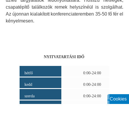
üzleti tárgyalások lebonyolítására. Hosszú hétvégék,
csapatépítő találkozók remek helyszínéül is szolgálhat.
Az újonnan kialakított konferenciateremben 35-50 fő fér el
kényelmesen.
NYITVATARTÁSI IDŐ
hétfő
0:00-24:00
kedd
0:00-24:00
szerda
0:00-24:00
Cookies
csütörtök
0:00-24:00
péntek
0:00-24:00