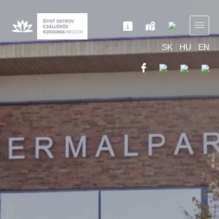
SK
HU
EN