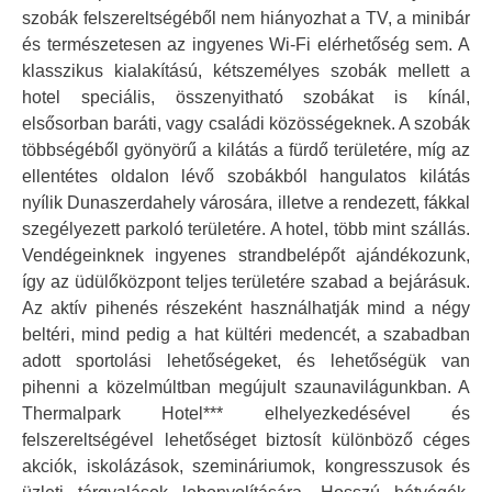
szobák felszereltségéből nem hiányozhat a TV, a minibár
és természetesen az ingyenes Wi-Fi elérhetőség sem. A
klasszikus kialakítású, kétszemélyes szobák mellett a
hotel speciális, összenyitható szobákat is kínál,
elsősorban baráti, vagy családi közösségeknek. A szobák
többségéből gyönyörű a kilátás a fürdő területére, míg az
ellentétes oldalon lévő szobákból hangulatos kilátás
nyílik Dunaszerdahely városára, illetve a rendezett, fákkal
szegélyezett parkoló területére. A hotel, több mint szállás.
Vendégeinknek ingyenes strandbelépőt ajándékozunk,
így az üdülőközpont teljes területére szabad a bejárásuk.
Az aktív pihenés részeként használhatják mind a négy
beltéri, mind pedig a hat kültéri medencét, a szabadban
adott sportolási lehetőségeket, és lehetőségük van
pihenni a közelmúltban megújult szaunavilágunkban. A
Thermalpark Hotel*** elhelyezkedésével és
felszereltségével lehetőséget biztosít különböző céges
akciók, iskolázások, szemináriumok, kongresszusok és