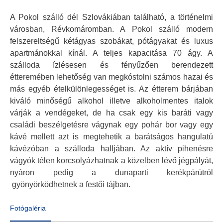
A Pokol szálló dél Szlovákiában található, a történelmi
városban, Révkomáromban. A Pokol szálló modern
felszereltségű kétágyas szobákat, pótágyakat és luxus
apartmánokkal kínál. A teljes kapacitása 70 ágy. A
szálloda ízlésesen és fényűzően berendezett
étteremében lehetőség van megkóstolni számos hazai és
más egyéb ételkülönlegességet is. Az étterem bárjában
kiváló minőségű alkohol illetve alkoholmentes italok
várják a vendégeket, de ha csak egy kis baráti vagy
családi beszélgetésre vágynak egy pohár bor vagy egy
kávé mellett azt is megtehetik a barátságos hangulatú
kávézóban a szálloda halljában. Az aktív pihenésre
vágyók télen korcsolyázhatnak a közelben lévő jégpályát,
nyáron pedig a dunaparti kerékpárútról
gyönyörködhetnek a festői tájban.
Fotógaléria