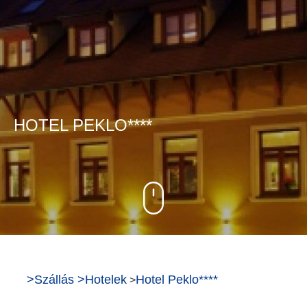
HOTEL PEKLO****
>
Szállás
>
Hotelek
Hotel Peklo****
>