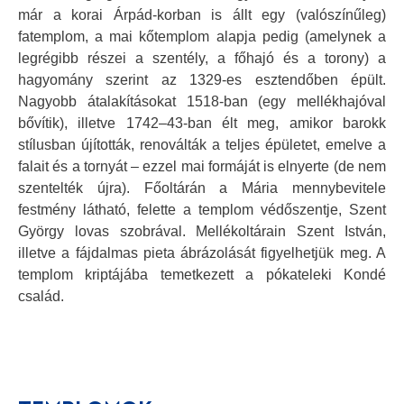
már a korai Árpád-korban is állt egy (valószínűleg)
fatemplom, a mai kőtemplom alapja pedig (amelynek a
legrégibb részei a szentély, a főhajó és a torony) a
hagyomány szerint az 1329-es esztendőben épült.
Nagyobb átalakításokat 1518-ban (egy mellékhajóval
bővítik), illetve 1742–43-ban élt meg, amikor barokk
stílusban újították, renoválták a teljes épületet, emelve a
falait és a tornyát – ezzel mai formáját is elnyerte (de nem
szentelték újra). Főoltárán a Mária mennybevitele
festmény látható, felette a templom védőszentje, Szent
György lovas szobrával. Mellékoltárain Szent István,
illetve a fájdalmas pieta ábrázolását figyelhetjük meg. A
templom kriptájába temetkezett a pókateleki Kondé
család.