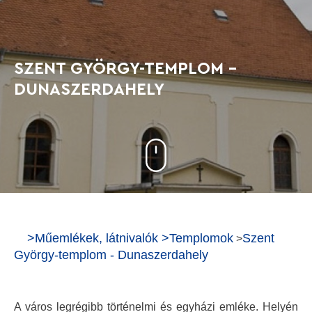
SZENT GYÖRGY-TEMPLOM -
DUNASZERDAHELY
>
Műemlékek, látnivalók
>
Templomok
Szent
>
György-templom - Dunaszerdahely
A város legrégibb történelmi és egyházi emléke. Helyén