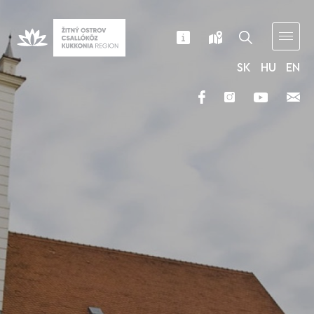
SK
HU
EN