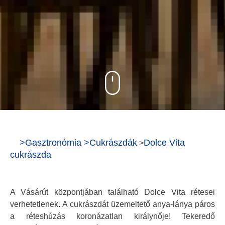
>
Gasztronómia
>
Cukrászdák
Dolce Vita
>
cukrászda
A Vásárút központjában található Dolce Vita rétesei
verhetetlenek. A cukrászdát üzemeltető anya-lánya páros
a réteshúzás koronázatlan királynője! Tekeredő