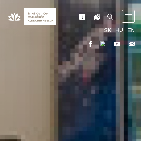
SK
HU
EN