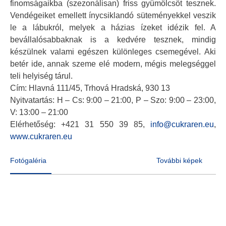
finomságaikba (szezonálisan) friss gyümölcsöt tesznek.
Vendégeiket emellett ínycsiklandó süteményekkel veszik
le a lábukról, melyek a házias ízeket idézik fel. A
bevállalósabbaknak is a kedvére tesznek, mindig
készülnek valami egészen különleges csemegével. Aki
betér ide, annak szeme elé modern, mégis melegséggel
teli helyiség tárul.
Cím: Hlavná 111/45, Trhová Hradská, 930 13
Nyitvatartás: H – Cs: 9:00 – 21:00, P – Szo: 9:00 – 23:00,
V: 13:00 – 21:00
Elérhetőség: +421 31 550 39 85,
info@cukraren.eu
,
www.cukraren.eu
Fotógaléria
További képek