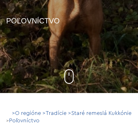
POĽOVNÍCTVO
>
O regióne
>
Tradície
>
Staré remeslá Kukkónie
Poľovníctvo
>