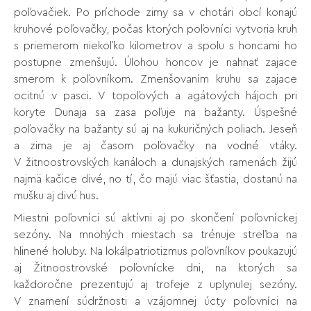
poľovačiek. Po príchode zimy sa v chotári obcí konajú
kruhové poľovačky, počas ktorých poľovníci vytvoria kruh
s priemerom niekoľko kilometrov a spolu s honcami ho
postupne zmenšujú. Úlohou honcov je nahnať zajace
smerom k poľovníkom. Zmenšovaním kruhu sa zajace
ocitnú v pasci. V topoľových a agátových hájoch pri
koryte Dunaja sa zasa poľuje na bažanty. Úspešné
poľovačky na bažanty sú aj na kukuričných poliach. Jeseň
a zima je aj časom poľovačky na vodné vtáky.
V žitnoostrovských kanáloch a dunajských ramenách žijú
najmä kačice divé, no tí, čo majú viac šťastia, dostanú na
mušku aj divú hus.
Miestni poľovníci sú aktívni aj po skončení poľovníckej
sezóny. Na mnohých miestach sa trénuje streľba na
hlinené holuby. Na lokálpatriotizmus poľovníkov poukazujú
aj Žitnoostrovské poľovnícke dni, na ktorých sa
každoročne prezentujú aj trofeje z uplynulej sezóny.
V znamení súdržnosti a vzájomnej úcty poľovníci na