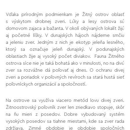
Vďaka prírodným podmienkam je Žitný ostrov oblasť
s výskytom drobnej zveri. Lúky a lesy ostrova sú
domovom zajaca a bažanta. V okolí obývaných lokalít žijú
aj početné líšky. V dunajských hájoch nájdeme srnčiu
a jeleniu zver. Jedným z nich je ekotyp jeleňa lesného,
ktorý sa označuje jeleň dunajský. V podunajských
oblastiach žije aj vysoký počet diviakov. Fauna Žitného
ostrova síce nie je taká bohatá ako v minulosti, no na divú
zver sa rozvážne dá poľovať aj dnes. O ochranu divej
zveri a poriadok v poľovných revíroch sa stará hustá sieť
poľovníckych organizácií a spoločností.
Na ostrove sa využíva viacero metód lovu divej zveri.
Žitnoostrovský poľovník zver len zriedkavo stopuje, skôr
na ňu mieri z posedov. Dobre vybudovaný systém
vysokých posedov sa tiahne miestami, kde sa zver rada
zdržiava. Zimné obdobie je obdobie spoločných