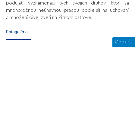
podujatí vyznamenajú tých svojich druhov, ktorí sa
mnohoročnou neúnavnou prácou podieľali na uchovaní
a množení divej zveri na Žitnom ostrove
.
Fotogaléria
Cookies
STARÉ REMESLÁ
KUKKÓNIE